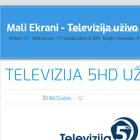
Mali Ekrani - Televizija uživo
HOME
HRVATSKA TV UŽIVO
Online TV - Mali ekrani. TV Kanali uživo iz BiH, Srbije i Hrvatske.
TELEVIZIJA 5HD U
BiH TV uživo