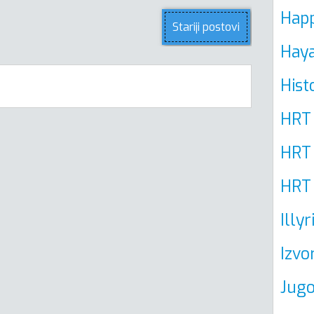
Hap
Stariji postovi
Haya
Hist
HRT 
HRT
HRT
Illy
Izvo
Jug