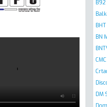
B92
Balk
BHT 
BN M
BNT
CMC
Crta
Disc
DM 
Dom