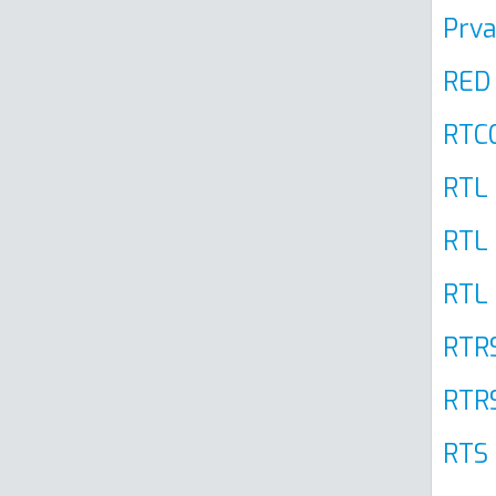
Prva
RED
RTCG
RTL 
RTL 
RTL 
RTR
RTRS
RTS 