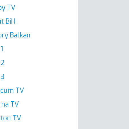
py TV
t BiH
ory Balkan
1
 2
 3
ricum TV
rna TV
oton TV