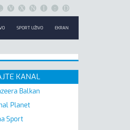
L
V
X
N
I
:
D
IVO
SPORT UŽIVO
EKRAN
AJTE KANAL
azeera Balkan
al Planet
a Sport