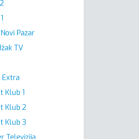
2
1
Novi Pazar
džak TV
 Extra
t Klub 1
t Klub 2
t Klub 3
r Televizija