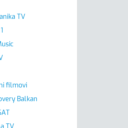
anika TV
1
usic
V
ni filmovi
overy Balkan
SAT
a TV