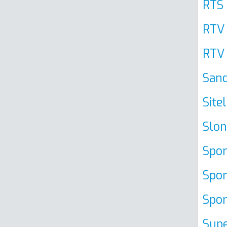
RTS 
RTV 
RTV 
San
Sitel
Slon
Spor
Spor
Spor
Supe