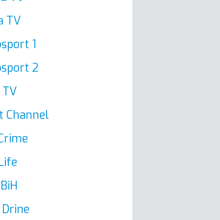
a TV
sport 1
sport 2
 TV
t Channel
Crime
Life
BiH
 Drine