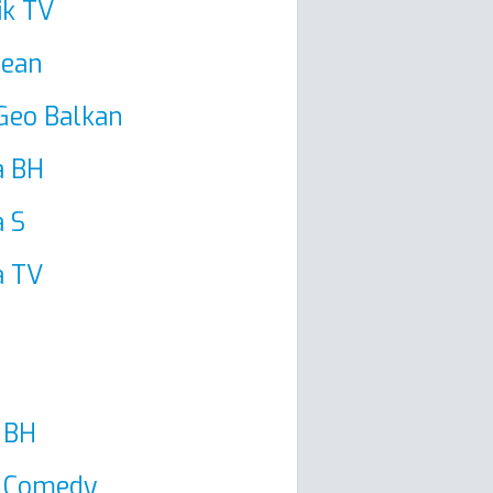
ik TV
Bean
Geo Balkan
a BH
 S
a TV
 BH
k Comedy