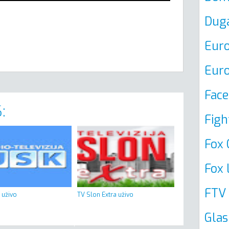
Dug
Euro
Euro
Face
:
Figh
Fox 
Fox 
FTV 
 uživo
TV Slon Extra uživo
Glas