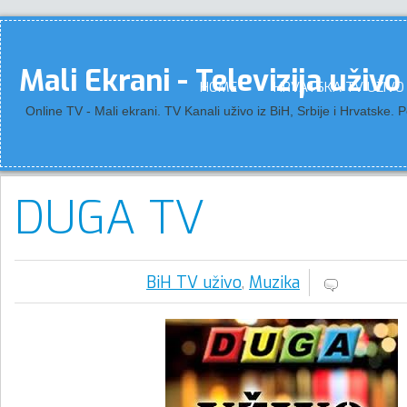
Mali Ekrani - Televizija uživo
HOME
HRVATSKA TV UŽIVO
Online TV - Mali ekrani. TV Kanali uživo iz BiH, Srbije i Hrvatske.
DUGA TV
BiH TV uživo
,
Muzika